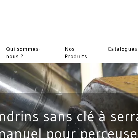
Qui sommes-
Nos
Catalogues
nous ?
Produits
drins sans clé à ser
manuel pour perceuse