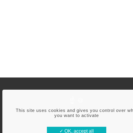
A
Q
This site uses cookies and gives you control over w
N
you want to activate
C
M
OK, accept all