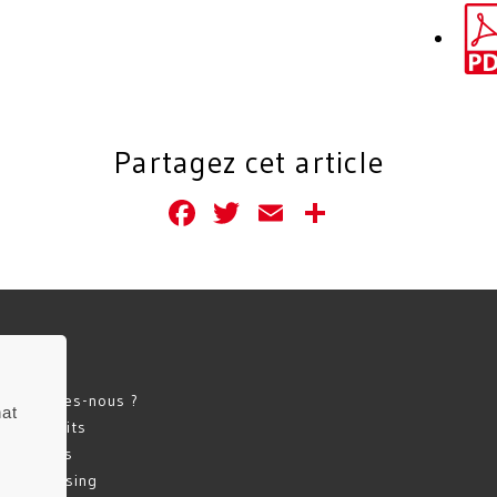
Partagez cet article
Facebook
Twitter
Email
Partager
ccueil
ui sommes-nous ?
hat
os Produits
atalogues
erchandising