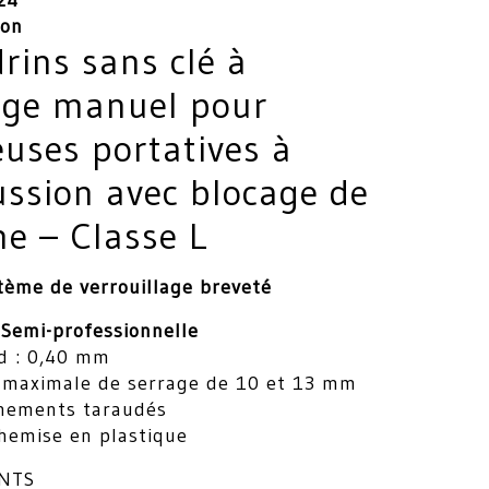
24
ion
rins sans clé à
age manuel pour
euses portatives à
ussion avec blocage de
he – Classe L
tème de verrouillage breveté
 Semi-professionnelle
d : 0,40 mm
 maximale de serrage de 10 et 13 mm
ements taraudés
hemise en plastique
NTS