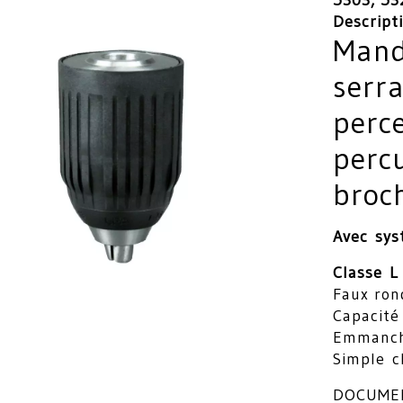
5303, 53
Descript
Mand
serr
perc
perc
broc
Avec sys
Classe L
Faux ron
Capacité
Emmanch
Simple c
DOCUME