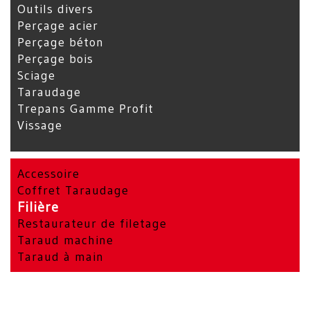
Outils divers
Perçage acier
Perçage béton
Perçage bois
Sciage
Taraudage
Trepans Gamme Profit
Vissage
Accessoire
Coffret Taraudage
Filière
Restaurateur de filetage
Taraud machine
Taraud à main