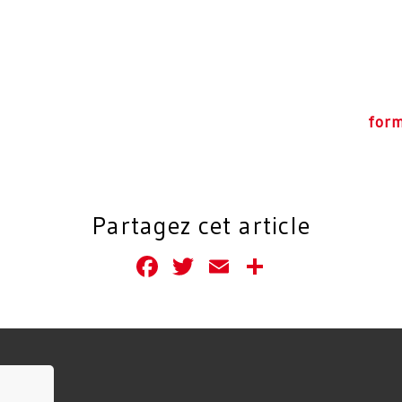
for
Partagez cet article
Facebook
Twitter
Email
Partager
ccueil