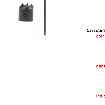
Caractér
poin
den
indi