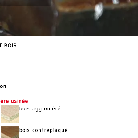
T BOIS
ion
ère usinée
bois aggloméré
bois contreplaqué