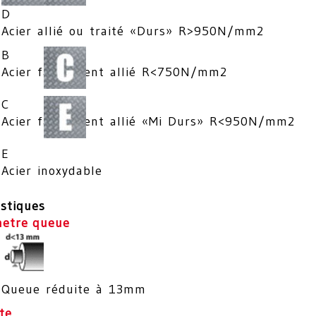
D
Acier allié ou traité «Durs» R>950N/mm2
B
Acier faiblement allié R<750N/mm2
C
Acier faiblement allié «Mi Durs» R<950N/mm2
E
Acier inoxydable
istiques
metre queue
Queue réduite à 13mm
te