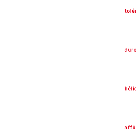
tolé
dur
héli
aff