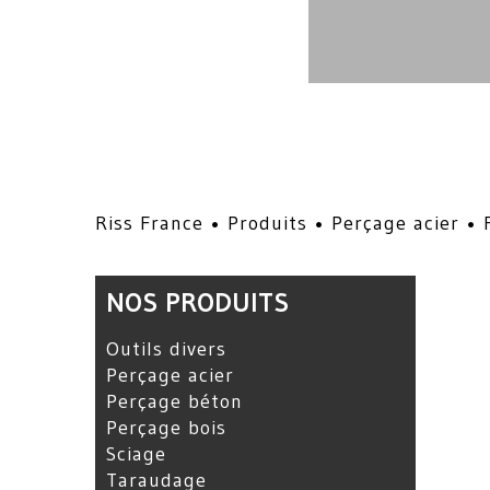
Riss France •
Produits
•
Perçage acier
•
NOS PRODUITS
Outils divers
Perçage acier
Perçage béton
Perçage bois
Sciage
Taraudage