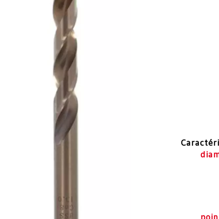
Caractér
dia
poin