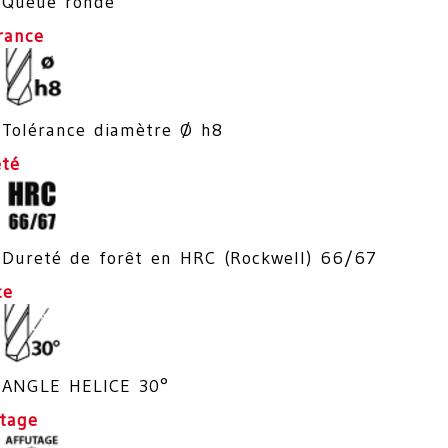
Queue ronde
rance
Tolérance diamètre Ø h8
eté
Dureté de forêt en HRC (Rockwell) 66/67
ce
ANGLE HELICE 30°
ûtage