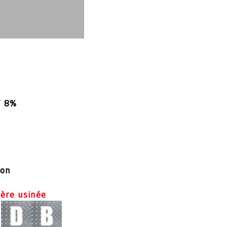
T 8%
ion
ère usinée