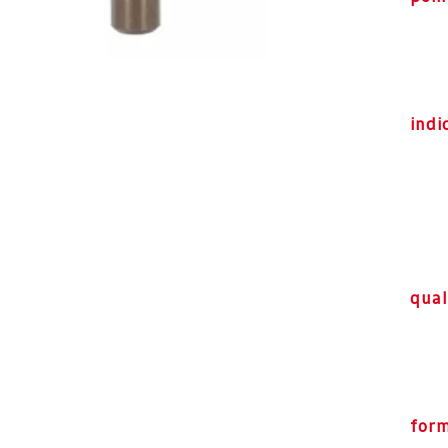
indi
qual
for