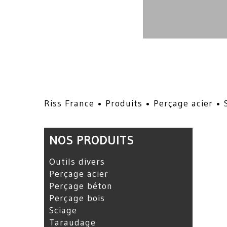
Riss France •
Produits
•
Perçage acier
•
NOS PRODUITS
Outils divers
Perçage acier
Perçage béton
Perçage bois
Sciage
Taraudage