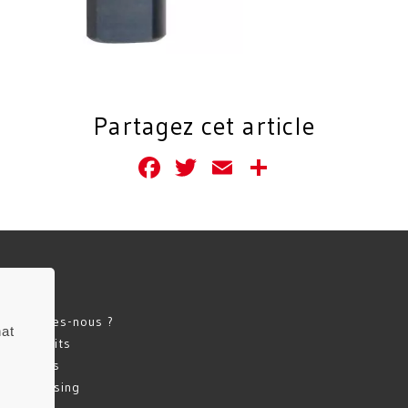
Partagez cet article
Facebook
Twitter
Email
Partager
ccueil
ui sommes-nous ?
hat
os Produits
atalogues
erchandising