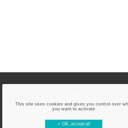
A
Q
This site uses cookies and gives you control over w
N
you want to activate
C
M
OK, accept all