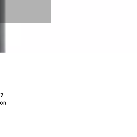
17
ion