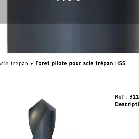
Scie trépan
•
Foret pilote pour scie trépan HSS
Ref : 31
Descript