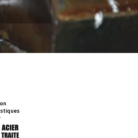
ion
istiques
r