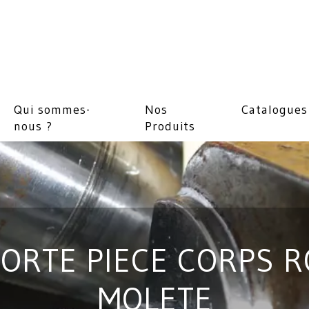
Qui sommes-
Nos
Catalogues
nous ?
Produits
ORTE PIECE CORPS 
MOLETE