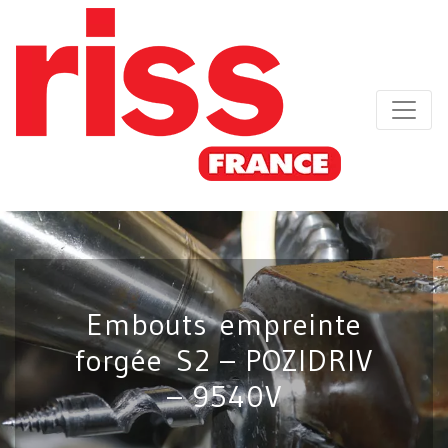
Embouts empreinte
forgée S2 – POZIDRIV
– 9540V