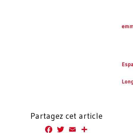
emm
Esp
Lon
Partagez cet article
Facebook
Twitter
Email
Partager