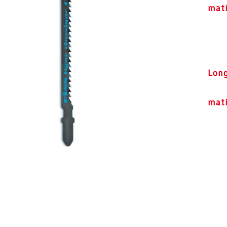
mat
Lon
mati