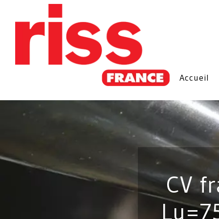
Accueil
CV f
Lu=7