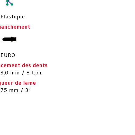
Plastique
anchement
EURO
acement des dents
3,0 mm / 8 t.p.i.
gueur de lame
75 mm / 3″