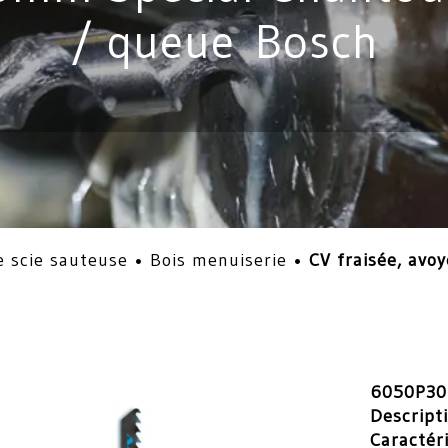
/ queue Bosch
 scie sauteuse
•
Bois menuiserie
•
CV fraisée, av
6050P30
Descript
Caractér