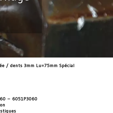
oyée / dents 3mm Lu=75mm Spécial
60 – 6051P3060
ion
istiques