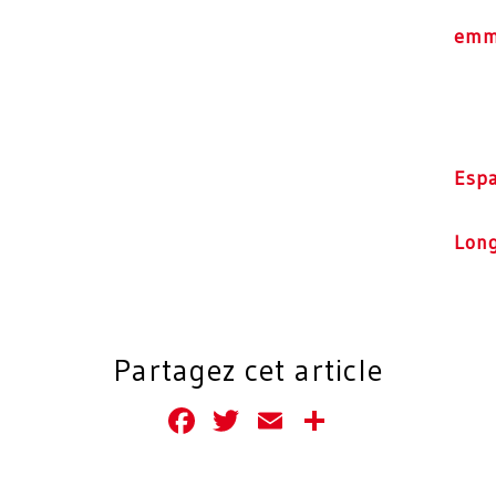
emm
Esp
Lon
Partagez cet article
Facebook
Twitter
Email
Partager