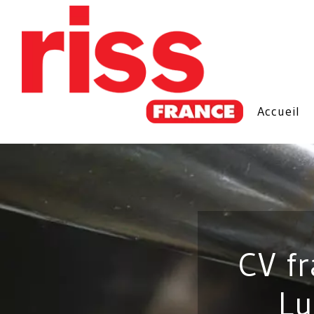
Accueil
CV f
Lu