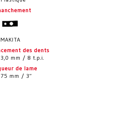
anchement
MAKITA
acement des dents
3,0 mm / 8 t.p.i.
gueur de lame
75 mm / 3″