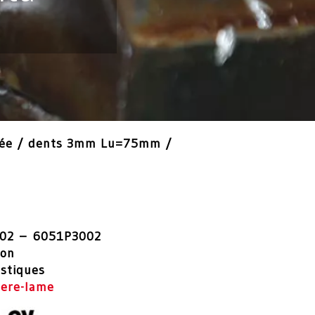
oyée / dents 3mm Lu=75mm /
02 – 6051P3002
ion
istiques
iere-lame