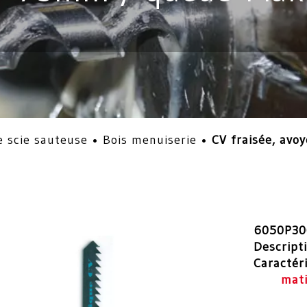
 scie sauteuse
•
Bois menuiserie
•
CV fraisée, av
6050P30
Descript
Caractér
mat