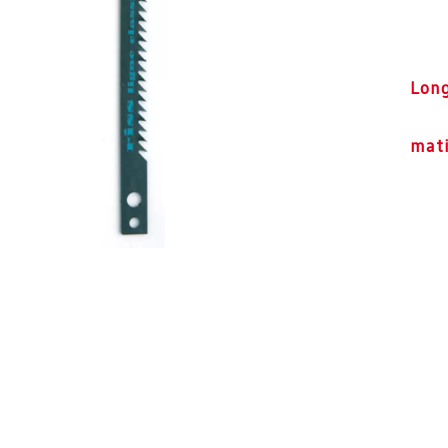
Lon
mati