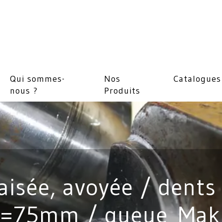
Qui sommes-
Nos
Catalogues
nous ?
Produits
raisée, avoyée / dent
=75mm / queue Mak