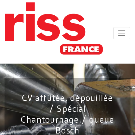
CV affûtée, dépouillée
/ Spécial
Chantournage / queue
Bosch