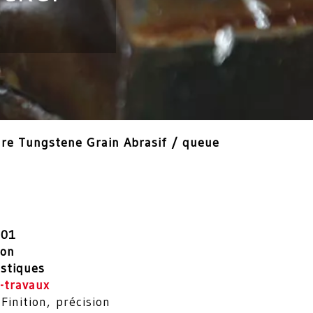
re Tungstene Grain Abrasif / queue
001
ion
istiques
-travaux
Finition, précision