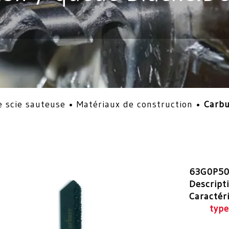
 scie sauteuse
•
Matériaux de construction
•
Carbu
63G0P5
Descript
Caractér
type