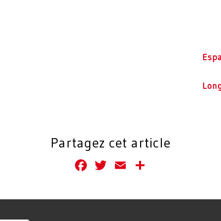
Esp
Lon
Partagez cet article
Facebook
Twitter
Email
Partager