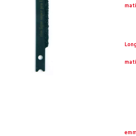
mat
Lon
mati
emm