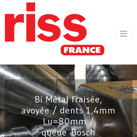
Bi Métal fraisée,
avoyée / dents 1,4mm
Lu=80mm /
queue Bosch