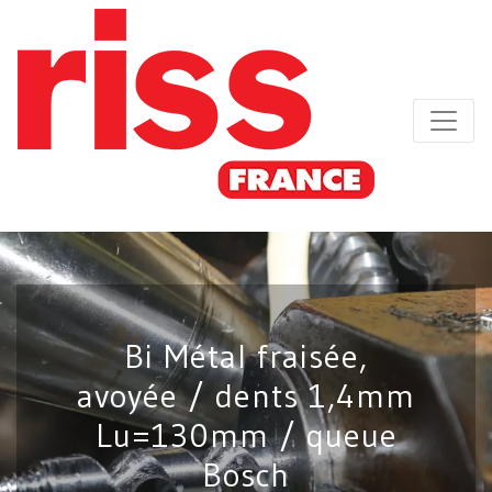
Bi Métal fraisée,
avoyée / dents 1,4mm
Lu=130mm / queue
Bosch