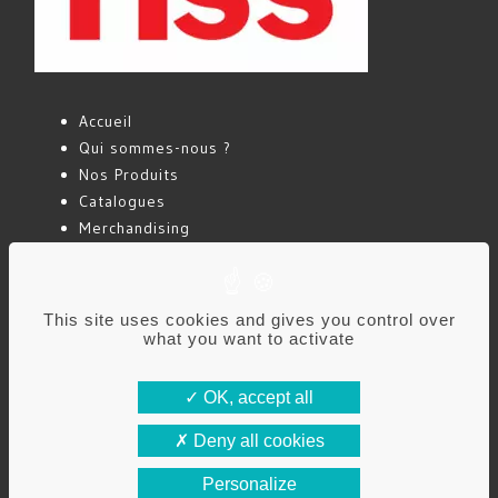
Accueil
Qui sommes-nous ?
Nos Produits
Catalogues
Merchandising
Actualités
Contact
This site uses cookies and gives you control over
what you want to activate
Mentions légales
Politique de confidentialité
OK, accept all
Deny all cookies
RISS FRANCE – Rue de la Roselière – Parc Les
Personalize
Plaines – 42450 Sury-Le-Comtal – FRANCE –